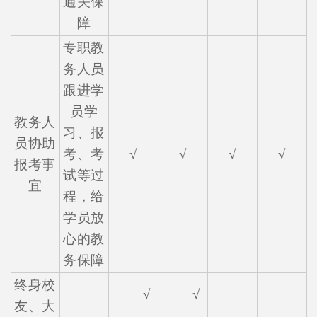
通关保
障
专职教
务人员
跟进学
员学
教务人
习、报
员协助
考、考
√
√
√
√
报考事
试等过
宜
程，给
学员放
心的教
务保障
终身校
√
√
友、大