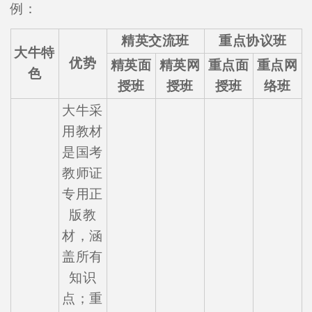
例：
精英交流班
重点协议班
大牛特
优势
精英面
精英网
重点面
重点网
色
授班
授班
授班
络班
大牛采
用教材
是国考
教师证
专用正
版教
材，涵
盖所有
知识
点；重