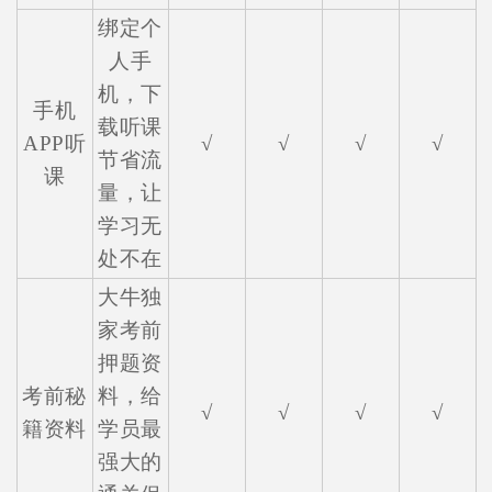
绑定个
人手
机，下
手机
载听课
APP听
√
√
√
√
节省流
课
量，让
学习无
处不在
大牛独
家考前
押题资
考前秘
料，给
√
√
√
√
籍资料
学员最
强大的