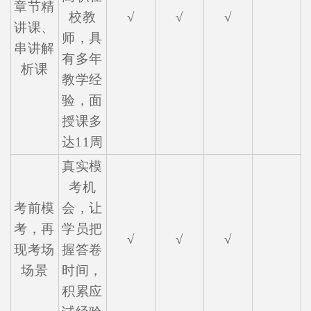
章节精
校教
√
√
√
讲课、
师，具
串讲解
有多年
析课
教学经
验，面
授课多
达11周
真实模
考机
考前模
会，让
考，再
学员把
√
√
√
现考场
握答卷
场景
时间，
积累应