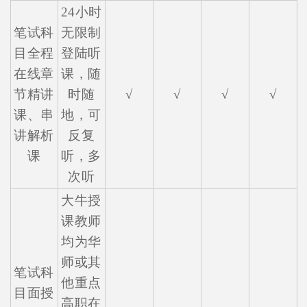
24小时
笔试科
无限制
目全程
登陆听
在线章
课，随
节精讲
时随
√
√
√
√
课、串
地，可
讲解析
反复
课
听，多
次听
大牛授
课教师
均为华
师或其
笔试科
他重点
目面授
高职在