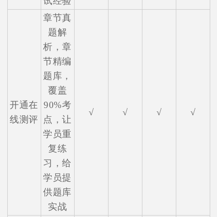
试经验
章节真
题解
析，章
节精编
题库，
覆盖
开通在
90%考
√
√
√
√
线测评
点，让
学员重
复练
习，给
学员提
供题库
实战