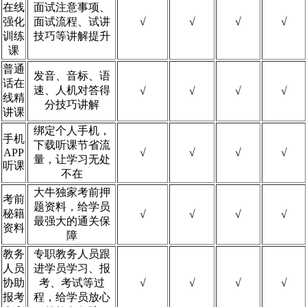
在线
面试注意事项、
强化
面试流程、试讲
√
√
√
√
训练
技巧等讲解提升
课
普通
发音、音标、语
话在
速、人机对答得
√
√
√
√
线精
分技巧讲解
讲课
绑定个人手机，
手机
下载听课节省流
APP
√
√
√
√
量，让学习无处
听课
不在
大牛独家考前押
考前
题资料，给学员
秘籍
√
√
√
√
最强大的通关保
资料
障
教务
专职教务人员跟
人员
进学员学习、报
协助
考、考试等过
√
√
√
√
报考
程，给学员放心