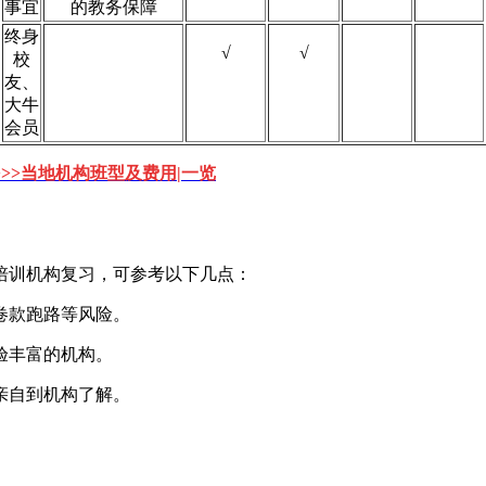
事宜
的教务保障
终身
√
√
校
友、
大牛
会员
>>>当地机构班型及费用|一览
培训机构复习，可参考以下几点：
卷款跑路等风险。
验丰富的机构。
亲自到机构了解。