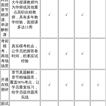
大牛授课教师均
面授
为华师或其他重
章节
点高职在校教
精讲
√
√
√
师，具有多年教
课、
学经验，面授课
串讲
多达11周
解析
课
考前
模
真实模考机会，
考，
让学员把握答卷
√
√
√
再现
时间，积累应试
考场
经验
场景
章节真题解析，
章节精编题库，
开通
覆盖90%考点，让
在线
√
√
√
√
学员重复练习，
测评
给学员提供题库
实战
面试