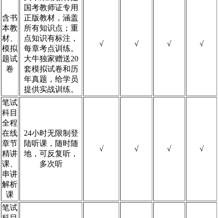
国考教师证专用
含书
正版教材，涵盖
本教
所有知识点；重
材、
点知识有标注，
√
√
√
√
模拟
每章考点训练。
题试
大牛独家赠送20
卷
套模拟试卷和历
年真题，给学员
提供实战训练。
笔试
科目
全程
在线
24小时无限制登
章节
陆听课，随时随
√
√
√
√
精讲
地，可反复听，
课、
多次听
串讲
解析
课
笔试
科目