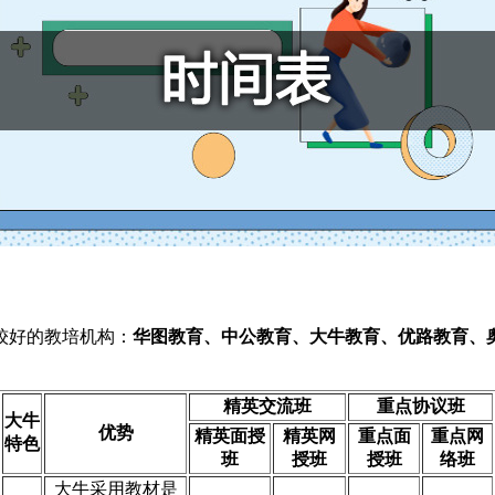
较好的教培机构：
华图教育、中公教育、大牛教育、优路教育、
精英交流班
重点协议班
大牛
优势
精英面授
精英网
重点面
重点网
特色
班
授班
授班
络班
大牛采用教材是