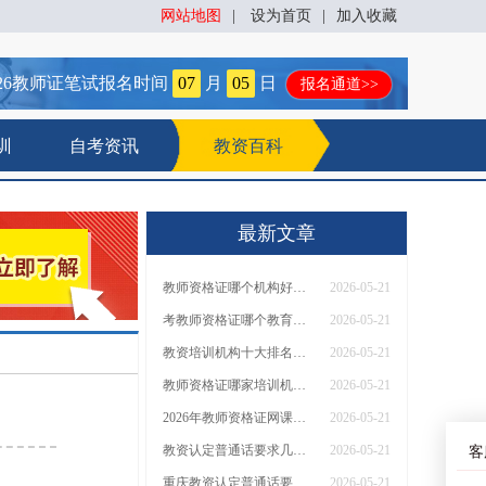
网站地图
|
设为首页
|
加入收藏
26
教师证笔试报名时间
07
月
05
日
报名通道>>
训
自考资讯
教资百科
最新文章
教师资格证哪个机构好，哪一个好呢
2026-05-21
考教师资格证哪个教育机构比较好呢
2026-05-21
教资培训机构十大排名（怎么选）
2026-05-21
教师资格证哪家培训机构比较好，你选哪家？
2026-05-21
2026年教师资格证网课哪个机构好
2026-05-21
教资认定普通话要求几年之内的？什么等级
2026-05-21
客
重庆教资认定普通话要求是多少
2026-05-21