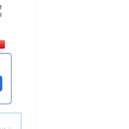
考
咨
师
4-06-15