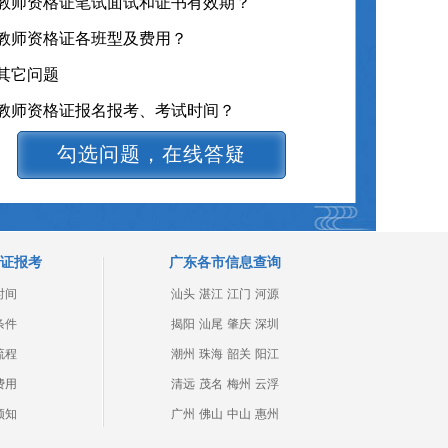
教师资格证题型、学习资料在线获取
勾选问题，在线答疑
证报考
广东各市信息查询
时间
汕头
湛江
江门
河源
条件
揭阳
汕尾
肇庆
深圳
流程
潮州
珠海
韶关
阳江
费用
清远
茂名
梅州
云浮
须知
广州
佛山
中山
惠州