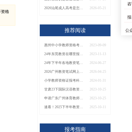
咨
2026汕尾成人高考是怎样的？怎么报名呢？
2026-05-21
师资格
报
推荐阅读
公
惠州中小学教师资格考试报名须知
2023-09-09
24年东莞教资在哪里报考？
2023-11-13
24年下半年各地教资笔试报名系统入口：7月5日开启
2024-06-27
2026广州教资笔试网上报名入口在哪 流程是什么
2026-04-25
小学教师资格证报考科目有哪些
2024-01-31
甘肃23下国际汉语教资面试报名入口开放：10月31-11月9日
2023-10-25
申请广东广州体育教师资格证需要满足哪些条件呢？
2023-10-25
速看！2025下半年教资面试报名&考试时间已定！
2025-10-11
报考指南