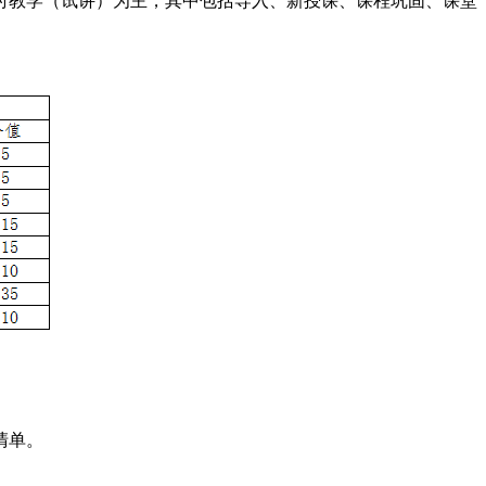
时教学（试讲）为主，其中包括导入、新授课、课程巩固、课堂
清单。