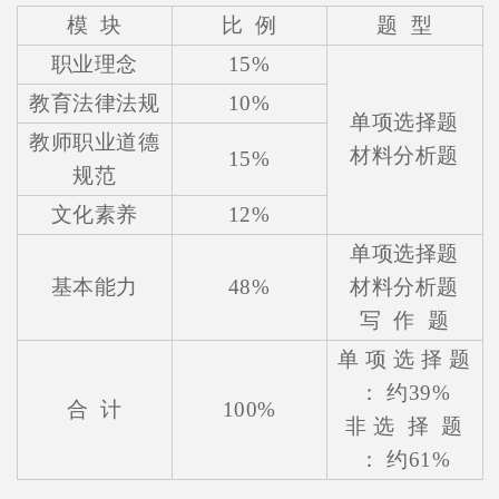
模 块
比 例
题 型
职业理念
15%
教育法律法规
10%
单项选择题
教师职业道德
材料分析题
15%
规范
文化素养
12%
单项选择题
基本能力
48%
材料分析题
写 作 题
单 项 选 择 题
： 约39%
合 计
100%
非 选 择 题
： 约61%