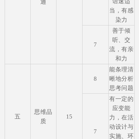
语速适
通
当，有感
染力
善于倾
听、交
7
流，有亲
和力
能条理清
8
晰地分析
思考问题
有一定的
应变能
思维品
五
15
力，在活
质
动设计与
7
实施、环