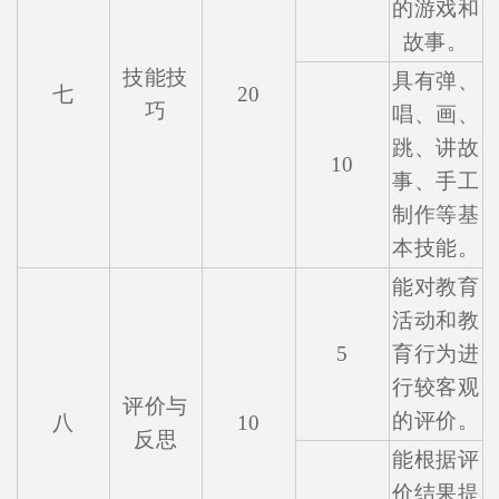
的游戏和
故事。
技能技
具有弹、
七
20
巧
唱、画、
跳、讲故
10
事、手工
制作等基
本技能。
能对教育
活动和教
5
育行为进
行较客观
评价与
的评价。
八
10
反思
能根据评
价结果提