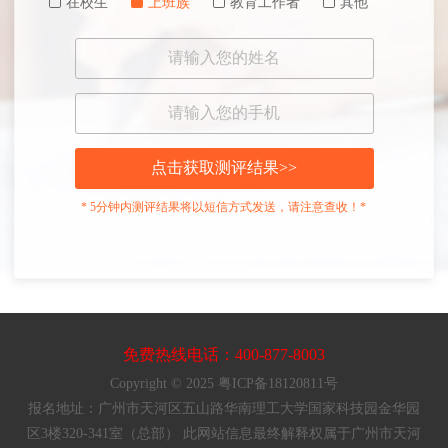
在校生
上班族
教育工作者
其他
点击获取测评结果>>
* 5分钟内测评结果将以短信方式发送，请注意查收！*
免费热线电话：400-877-8003
Copyright © 2025 粤ICP备18120811号
报名地址：广州市天河区五山路华南理工大学国家科技园金华园
区3楼320-341室（总部） 此网站信息最终解释权属于广州市天河