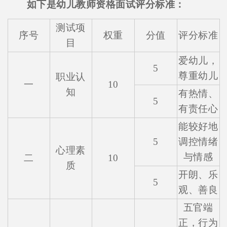
如下是幼儿教师资格面试评分标准：
测试项
序号
权重
分值
评分标准
目
爱幼儿，
5
尊重幼儿
职业认
一
10
知
有热情、
5
有责任心
能较好地
5
调控情绪
心理素
与情感
二
10
质
开朗、乐
5
观、善良
五官端
正，行为