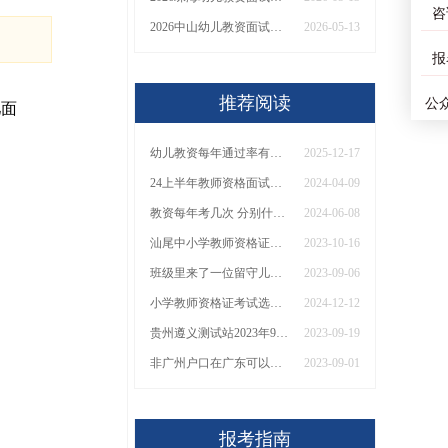
咨
2026中山幼儿教资面试淘汰率一般多大？
2026-05-13
报
推荐阅读
公
儿面
幼儿教资每年通过率有多少？一文说清报考真相！
2025-12-17
24上半年教师资格面试准考证啥时候打印 附详细打印流程
2024-04-09
教资每年考几次 分别什么时间
2024-06-08
汕尾中小学教师资格证培训班多少钱？怎么选？
2023-10-16
班级里来了一位留守儿童作为一名老师应该怎么做
2023-09-06
小学教师资格证考试选什么学科比较好
2024-12-12
贵州遵义测试站2023年9月普通话考试时间将于9月23日至24日 报名时间从9月16日起
2023-09-19
非广州户口在广东可以报考教师资格证吗？
2023-09-01
报考指南