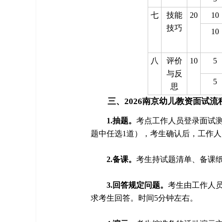
七
技能
20
10
技巧
10
八
评价
10
5
与反
5
思
三、2026南京幼儿教资面试流
1.抽题。
考点工作人员登录面试
题中任选1道），考生确认后，工作
2.备课。
考生持试题清单、备课纸
3.回答规定问题。
考生由工作人
求考生回答。时间5分钟左右。