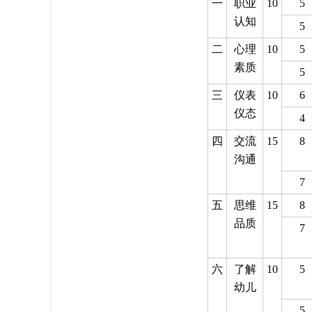
一
职业
10
5
认知
5
二
心理
10
5
素质
5
三
仪表
10
6
仪态
4
四
交流
15
8
沟通
7
五
思维
15
8
品质
7
六
了解
10
5
幼儿
5