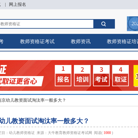
试
|
网上报名
20
考
教师资格证考试
教师资讯
教师资格证培
26南京幼儿教资面试淘汰率一般多大？
南京幼儿教资面试淘汰率一般多大？
 栏目：
幼儿教师资格证
来源：
大牛教育教师资格证考试网
阅读(
1000
)