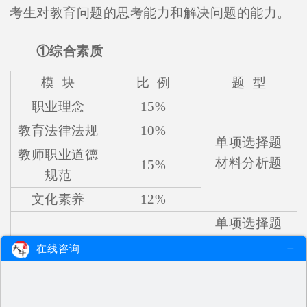
考生对教育问题的思考能力和解决问题的能力。
①综合素质
模 块
比 例
题 型
职业理念
15%
教育法律法规
10%
单项选择题
教师职业道德
材料分析题
15%
规范
文化素养
12%
单项选择题
基本能力
48%
材料分析题
在线咨询
写 作 题
单 项 选 择 题