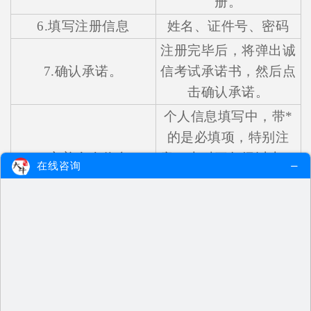
册。
6.填写注册信息
姓名、证件号、密码
注册完毕后，将弹出诚
7.确认承诺。
信考试承诺书，然后点
击确认承诺。
个人信息填写中，带*
的是必填项，特别注
8.完善个人信息
意，本科三年级以上、
在线咨询
专科三年级、3+2毕业
学年才可以报考。
按要求上传好图片之
后，不管照片是否符合
要求，每个人都会弹出
一个窗口说明，看到这
个窗口不要慌张，并不