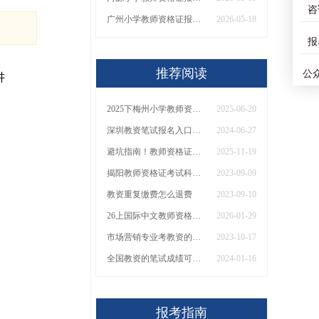
咨
广州小学教师资格证报名条件2026（通知）
2026-05-18
报
推荐阅读
公
讲
2025下梅州小学教师资格证面试日程表出炉（考试当天）
2025-06-20
深圳教资笔试报名入口是哪一个？
2024-06-27
避坑指南！教师资格证要考哪些科目？附选科建议+备考课程推荐
2025-11-19
揭阳教师资格证考试科目详解
2023-09-09
教资重复缴费怎么退费
2023-09-10
26上国际中文教师资格证报名进行中（+条件）
2026-01-29
市场营销专业考教资的对口学科是哪些？
2023-10-17
全国教资的笔试成绩可以保留几年吗？
2024-01-16
报考指南