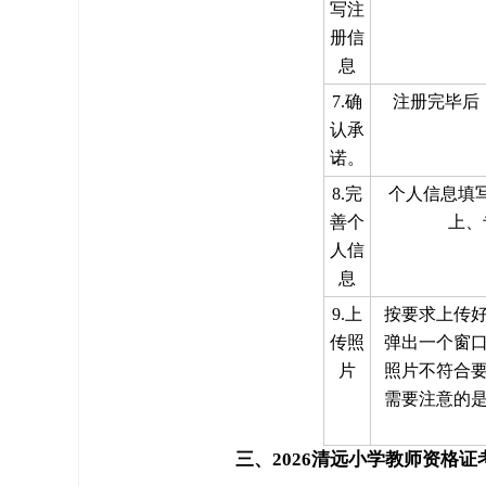
写注
册信
息
7.确
注册完毕后
认承
诺。
8.完
个人信息填
善个
上、
人信
息
9.上
按要求上传
传照
弹出一个窗
片
照片不符合
需要注意的
三、2026清远小学教师资格证