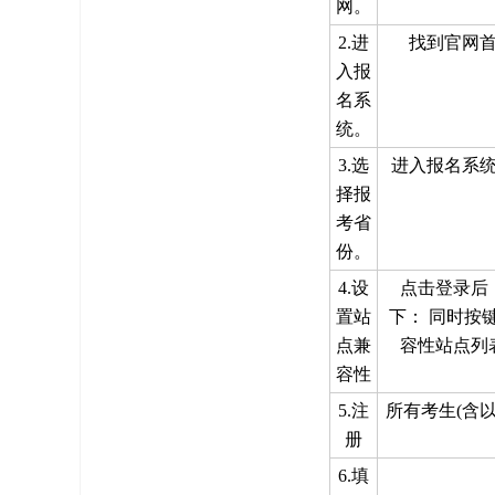
网。
2.进
找到官网
入报
名系
统。
3.选
进入报名系
择报
考省
份。
4.设
点击登录后
置站
下： 同时按键
点兼
容性站点列
容性
5.注
所有考生(含
册
6.填