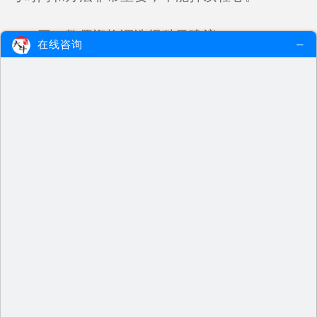
三、教师资格证选择科目建议
在线咨询
根据26下半年广东教师资格证的具体要求，
教师资格证选择什么科目好考值得考生们深入思
考。对于师范生，应以自己的专业为基准，选择
相应的教资考试科目，并避免轻易更换。对于非
师范生，建议根据自身专业情况选择相对容易的
科目，比如小学语文或数学科目。首次选择与自
己专业最相符的科目会有利于将来的教师招聘和
教师编制考试。
四、非师范生考证机会分析
26下半年广东教师资格证对于非师范生群体