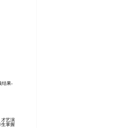
核结果-
。
、才艺演
考生掌握