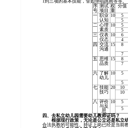
1到三项的基本技能，譬如弹唱跳画等等。
序
测试
权
分值
号
项目
重
一
职业
10
5
认知
5
二
心理
10
5
素质
5
三
仪表
10
6
仪态
4
四
交流
15
8
沟通
7
五
思维
15
8
品质
7
六
了解
10
5
幼儿
5
七
技能
20
10
技巧
10
八
评价
10
5
与反
5
思
四、去私立幼儿园需要幼儿教师证吗？
根据现行政策，无论是公立还是私立
合法执教的可能性。持证上岗已经是当前