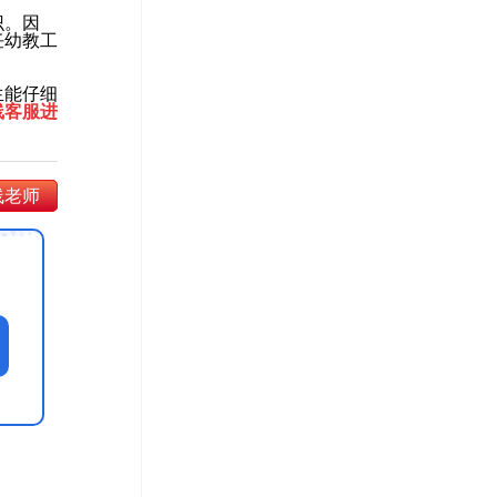
识。因
任幼教工
生能仔细
线客服进
线老师