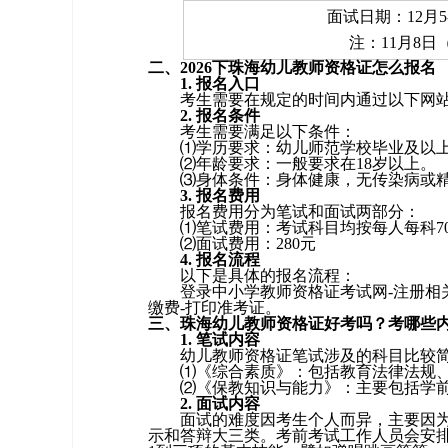
面试日期：12月5
注：11月8日
二、2026下珠海幼儿教师资格证怎么报名
1. 报名入口
考生需要在规定的时间内通过以下网站进行报名：
2. 报名条件
考生需要满足以下条件：
⑴学历要求：幼儿师范学校毕业及以
⑵年龄要求：一般要求在18岁以上。
⑶身体条件：身体健康，无传染病或
3. 报名费用
报名费用分为笔试和面试两部分：
⑴笔试费用：考试科目均按每人每科7
⑵面试费用：280元
4. 报名流程
以下是具体的报名流程：
登录中小学教师资格证考试网-注册相关
缴费-打印准考证。
三、珠海幼儿教师资格证好考吗？考哪些
1. 笔试内容
幼儿教师资格证笔试涉及的科目比较
⑴《综合素质》：包括教育法律法规
⑵《保教知识与能力》：主要包括学
2. 面试内容
面试的难度因考生个人而异，主要因
示和答辩大三类。考前考试工作人员会安