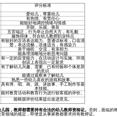
评分标准
爱幼儿，尊重幼儿
有热情、有责任心
能较好地调控情绪与情感
开朗、乐观、善良
五官端正，行为举止自然大方，有礼貌
服饰得体，符合幼儿教师职业特点
有较好的言语表达能力。普通话标准，口齿清
楚，表达流畅，语速适当，有感染力
善于倾听、交流，有亲和力
能条理清晰地分析思考问题
有一定的应变能力，在活动设计与实施、环境
创设上表现出一定新意
有了解幼儿兴趣、需要、已有经验和个体差异
的意识
能通过观察来了解幼儿
熟悉一些幼儿喜欢的游戏和故事。
具有弹、唱、画、跳、讲故事、手工制作等基
本技能。
能对教育活动和教育行为进行较客观的评价。
能根据评价结果提出改进意见。
幼儿园，教师都需要持有合法的幼儿教师资格证。
否则，面临的
教育领域的规定，即便是从事家教都要求持有教师证。