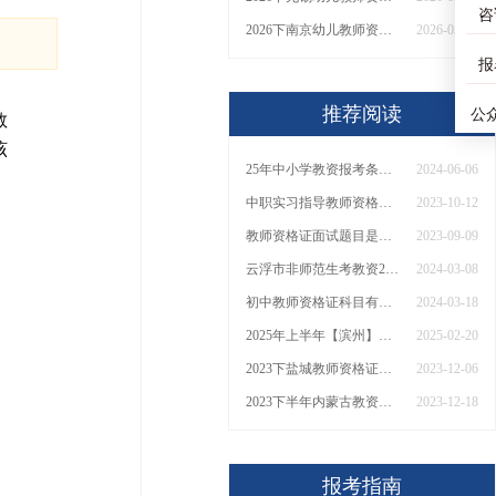
咨
2026下南京幼儿教师资格证什么时候报名 怎么报名
2026-05-21
报
推荐阅读
公
教
该
25年中小学教资报考条件是什么 几号能考
2024-06-06
中职实习指导教师资格证的报名条件有哪些？
2023-10-12
教师资格证面试题目是固定的吗 流程是怎样的
2023-09-09
云浮市非师范生考教资2024年是最后一年了吗？
2024-03-08
初中教师资格证科目有哪些
2024-03-18
2025年上半年【滨州】教资面试几号报名考试？
2025-02-20
2023下盐城教师资格证面试考前须知（附扣分点）
2023-12-06
2023下半年内蒙古教资面试成绩今日公布|1月10日
2023-12-18
报考指南