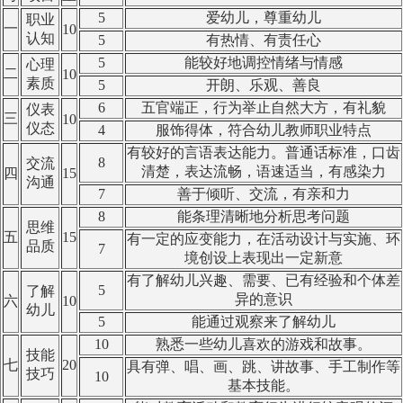
5
爱幼儿，尊重幼儿
职业
一
10
认知
5
有热情、有责任心
5
能较好地调控情绪与情感
心理
二
10
素质
5
开朗、乐观、善良
6
五官端正，行为举止自然大方，有礼貌
仪表
三
10
仪态
4
服饰得体，符合幼儿教师职业特点
有较好的言语表达能力。普通话标准，口齿
8
交流
清楚，表达流畅，语速适当，有感染力
四
15
沟通
7
善于倾听、交流，有亲和力
8
能条理清晰地分析思考问题
思维
五
15
有一定的应变能力，在活动设计与实施、环
品质
7
境创设上表现出一定新意
有了解幼儿兴趣、需要、已有经验和个体差
5
了解
异的意识
六
10
幼儿
5
能通过观察来了解幼儿
10
熟悉一些幼儿喜欢的游戏和故事。
技能
七
20
具有弹、唱、画、跳、讲故事、手工制作等
技巧
10
基本技能。