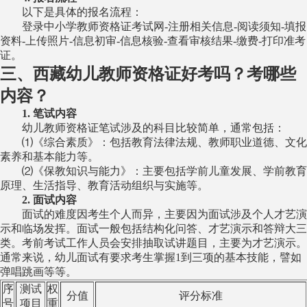
以下是具体的报名流程：
登录中小学教师资格证考试网-注册相关信息-阅读须知-填报
资料-上传照片-信息初审-信息核验-查看审核结果-缴费-打印准考
证。
三、西藏幼儿教师资格证好考吗？考哪些
内容？
1. 笔试内容
幼儿教师资格证笔试涉及的科目比较简单，通常包括：
⑴《综合素质》：包括教育法律法规、教师职业道德、文化
素养和基本能力等。
⑵《保教知识与能力》：主要包括学前儿童发展、学前教育
原理、生活指导、教育活动组织与实施等。
2. 面试内容
面试的难度因考生个人而异，主要因为面试涉及个人才艺演
示和临场发挥。面试一般包括结构化问答、才艺演示和答辩大三
类。考前考试工作人员会安排抽取试讲题目，主要为才艺演示。
通常来说，幼儿面试有要求考生掌握1到三项的基本技能，譬如
弹唱跳画等等。
序
测试
权
分值
评分标准
号
项目
重