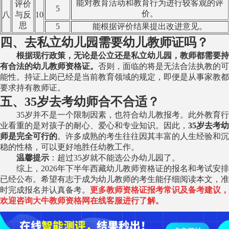
能对教育活动和教育行为进行较客观的评
评价
5
价。
八
与反
10
思
5
能根据评价结果提出改进意见。
四、去私立幼儿园需要幼儿教师证吗？
根据现行政策，无论是公立还是私立幼儿园，教师都需要持
有合法的幼儿教师资格证。
否则，面临的将是无法合法执教的可
能性。持证上岗已经是当前教育领域的规定，即便是从事家教都
要求持有教师证。
五、35岁去考幼师合不合适？
35岁并不是一个限制因素，也符合幼儿教报考。此外教育行
业看重的是对孩子的耐心、爱心和专业知识。因此，
35岁去考幼
师是完全可行的
。许多成熟的考生往往因其丰富的人生经验和沉
稳的性格，可以更好地胜任幼教工作。
温馨提示
：超过35岁就不能选公办幼儿园了。
综上，2026年下半年西藏幼儿教师资格证的报名和考试安排
已经公布。希望有志于成为幼儿教师的考生能仔细阅读本文，准
时完成报名并认真备考。
更多教师资格证报考常识及备考建议，
欢迎咨询大牛教师资格网在线客服进行了解。