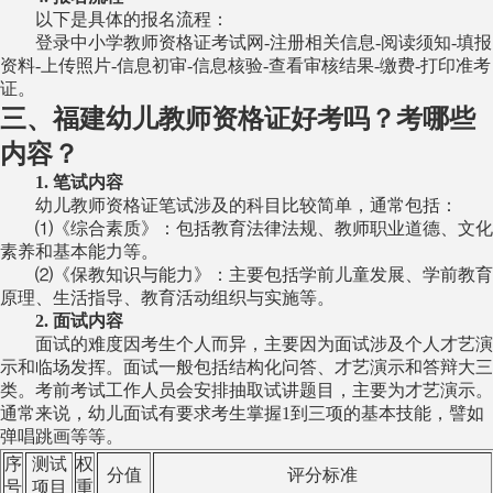
以下是具体的报名流程：
登录中小学教师资格证考试网-注册相关信息-阅读须知-填报
资料-上传照片-信息初审-信息核验-查看审核结果-缴费-打印准考
证。
三、福建幼儿教师资格证好考吗？考哪些
内容？
1. 笔试内容
幼儿教师资格证笔试涉及的科目比较简单，通常包括：
⑴《综合素质》：包括教育法律法规、教师职业道德、文化
素养和基本能力等。
⑵《保教知识与能力》：主要包括学前儿童发展、学前教育
原理、生活指导、教育活动组织与实施等。
2. 面试内容
面试的难度因考生个人而异，主要因为面试涉及个人才艺演
示和临场发挥。面试一般包括结构化问答、才艺演示和答辩大三
类。考前考试工作人员会安排抽取试讲题目，主要为才艺演示。
通常来说，幼儿面试有要求考生掌握1到三项的基本技能，譬如
弹唱跳画等等。
序
测试
权
分值
评分标准
号
项目
重