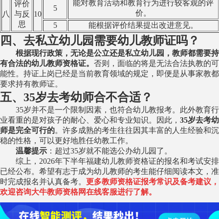
能对教育活动和教育行为进行较客观的评
评价
5
价。
八
与反
10
思
5
能根据评价结果提出改进意见。
四、去私立幼儿园需要幼儿教师证吗？
根据现行政策，无论是公立还是私立幼儿园，教师都需要持
有合法的幼儿教师资格证。
否则，面临的将是无法合法执教的可
能性。持证上岗已经是当前教育领域的规定，即便是从事家教都
要求持有教师证。
五、35岁去考幼师合不合适？
35岁并不是一个限制因素，也符合幼儿教报考。此外教育行
业看重的是对孩子的耐心、爱心和专业知识。因此，
35岁去考幼
师是完全可行的
。许多成熟的考生往往因其丰富的人生经验和沉
稳的性格，可以更好地胜任幼教工作。
温馨提示
：超过35岁就不能选公办幼儿园了。
综上，2026年下半年福建幼儿教师资格证的报名和考试安排
已经公布。希望有志于成为幼儿教师的考生能仔细阅读本文，准
时完成报名并认真备考。
更多教师资格证报考常识及备考建议，
欢迎咨询大牛教师资格网在线客服进行了解。