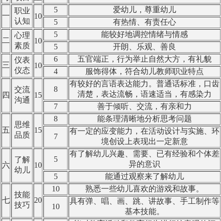
5
爱幼儿，尊重幼儿
职业
一
10
认知
5
有热情、有责任心
5
能较好地调控情绪与情感
心理
二
10
素质
5
开朗、乐观、善良
6
五官端正，行为举止自然大方，有礼貌
仪表
三
10
仪态
4
服饰得体，符合幼儿教师职业特点
有较好的言语表达能力。普通话标准，口齿
8
交流
清楚，表达流畅，语速适当，有感染力
四
15
沟通
7
善于倾听、交流，有亲和力
8
能条理清晰地分析思考问题
思维
五
15
有一定的应变能力，在活动设计与实施、环
品质
7
境创设上表现出一定新意
有了解幼儿兴趣、需要、已有经验和个体差
5
了解
异的意识
六
10
幼儿
5
能通过观察来了解幼儿
10
熟悉一些幼儿喜欢的游戏和故事。
技能
七
20
具有弹、唱、画、跳、讲故事、手工制作等
技巧
10
基本技能。