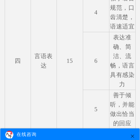
规范，口
4
齿清楚，
语速适宜
表达准
确、简
言语表
洁、流
四
15
6
达
畅，语言
具有感染
力
善于倾
听，并能
5
做出恰当
的回应
思维严
在线咨询