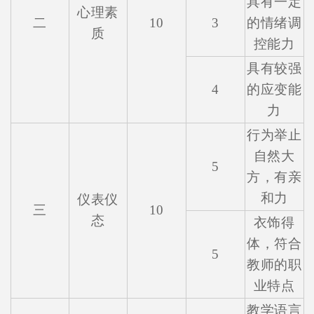
具有一定
心理素
二
10
3
的情绪调
质
控能力
具有较强
4
的应变能
力
行为举止
自然大
5
方，有亲
和力
仪表仪
三
10
态
衣饰得
体，符合
5
教师的职
业特点
教学语言