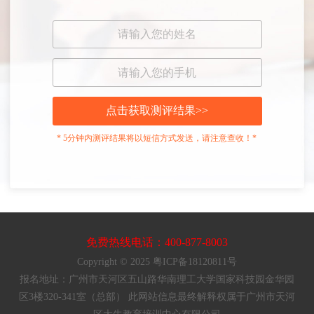
点击获取测评结果>>
* 5分钟内测评结果将以短信方式发送，请注意查收！*
免费热线电话：400-877-8003
Copyright © 2025 粤ICP备18120811号
报名地址：广州市天河区五山路华南理工大学国家科技园金华园
区3楼320-341室（总部） 此网站信息最终解释权属于广州市天河
区大牛教育培训中心有限公司