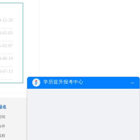
4-12-20
4-01-03
5-02-07
4-06-19
4-07-13
学历提升报考中心
报名
广东各市信息查询
时间
汕头
湛江
江门
河源
条件
揭阳
汕尾
肇庆
深圳
流程
潮州
珠海
韶关
阳江