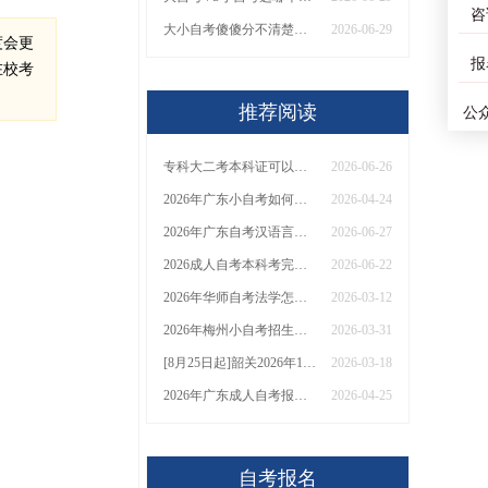
咨
大小自考傻傻分不清楚？一文看懂二者区别！
2026-06-29
度会更
报
在校考
推荐阅读
公
专科大二考本科证可以吗？附多种本科学历报考条件
2026-06-26
2026年广东小自考如何自己报名考试，怎么报名
2026-04-24
2026年广东自考汉语言文学本科能干什么？需要考哪些科目
2026-06-27
2026成人自考本科考完多久拿证？一共要多少钱？
2026-06-22
2026年华师自考法学怎么报名：条件|时间|科目
2026-03-12
2026年梅州小自考招生！（+院校专业+指南）
2026-03-31
[8月25日起]韶关2026年10月份自学考试开报！
2026-03-18
2026年广东成人自考报名时间一般是多久？几年能考完？
2026-04-25
自考报名