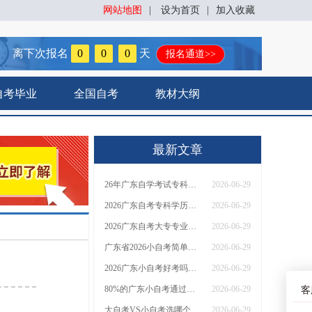
网站地图
|
设为首页
|
加入收藏
离下次报名
0
0
0
天
报名通道>>
自考毕业
全国自考
教材大纲
最新文章
26年广东自学考试专科专业一览表（+主考院校）
2026-06-29
2026广东自考专科学历能选的专业有哪些
2026-06-29
2026广东自考大专专业一览表（新）
2026-06-29
广东省2026小自考简单吗？需要考多少门
2026-06-29
2026广东小自考好考吗？有什么难度？
2026-06-29
80%的广东小自考通过率？真的好考？
2026-06-29
客
大自考VS小自考选哪个比较好
2026-06-29