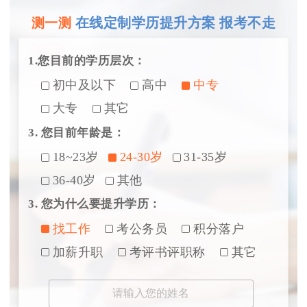
在线定制学历提升方案 报考不走
测一测
1.您目前的学历层次：
初中及以下
高中
中专
大专
其它
3. 您目前年龄是：
18~23岁
24-30岁
31-35岁
36-40岁
其他
3. 您为什么要提升学历：
找工作
考公务员
积分落户
加薪升职
考评书评职称
其它