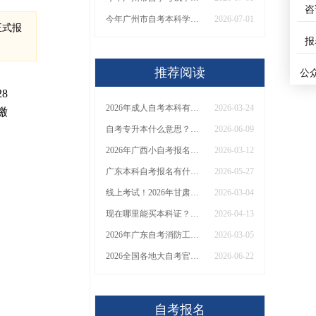
咨
今年广州市自考本科学历能选的专业有哪些
2026-07-01
正式报
报
推荐阅读
公
8
2026年成人自考本科有什么专业可以报？哪个专业合适？
2026-03-24
缴
自考专升本什么意思？是什么学历？
2026-06-09
2026年广西小自考报名地址+联系方式
2026-03-12
广东本科自考报名有什么条件限制
2026-05-27
线上考试！2026年甘肃小自考1.5年拿证！（+指南）
2026-03-04
现在哪里能买本科证？需要多少钱呢
2026-04-13
2026年广东自考消防工程报考需要满足什么条件
2026-03-05
2026全国各地大自考官方入口登录网址是多少
2026-06-22
自考报名