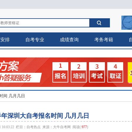
试安排
自考专业
成绩查询
考务考籍
名时间 几月几日
下半年深圳大自考报名时间 几月几日
 16:03:22 栏目：
自考热点
来源：
大牛自考网
阅读(
977
)