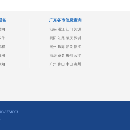
报名
广东各市信息查询
时间
汕头
湛江
江门
河源
条件
揭阳
汕尾
肇庆
深圳
流程
潮州
珠海
韶关
阳江
费用
清远
茂名
梅州
云浮
须知
广州
佛山
中山
惠州
877-8003
）