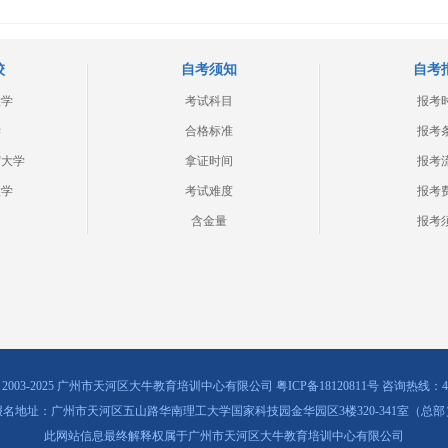
校
自考须知
自考
大学
考试科目
报考
学
合格标准
报考
贸大学
拿证时间
报考
大学
考试难度
报考
含金量
报考
ht © 2003-2025 广州市天河区大牛教育培训中心有限公司
粤ICP备18120811号
咨询热线：400-
报名地址：广州市天河区五山路华南理工大学国家科技园金华园区3楼320-341室（总部
此网站信息最终解释权属于广州市天河区大牛教育培训中心有限公司