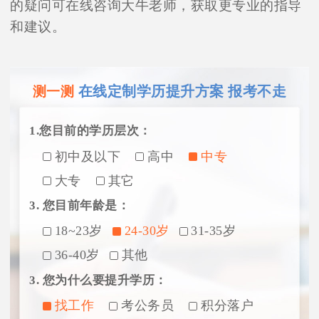
的疑问可在线咨询大牛老师，获取更专业的指导
和建议。
在线定制学历提升方案 报考不走
测一测
1.您目前的学历层次：
初中及以下
高中
中专
大专
其它
3. 您目前年龄是：
18~23岁
24-30岁
31-35岁
36-40岁
其他
3. 您为什么要提升学历：
找工作
考公务员
积分落户