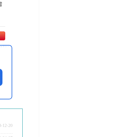
需
师
3-12-20