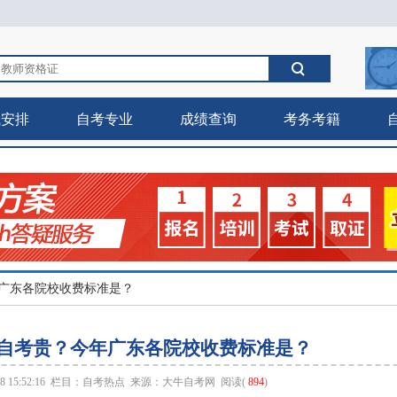
试安排
自考专业
成绩查询
考务考籍
广东各院校收费标准是？
自考贵？今年广东各院校收费标准是？
 15:52:16 栏目：
自考热点
来源：
大牛自考网
阅读(
894
)