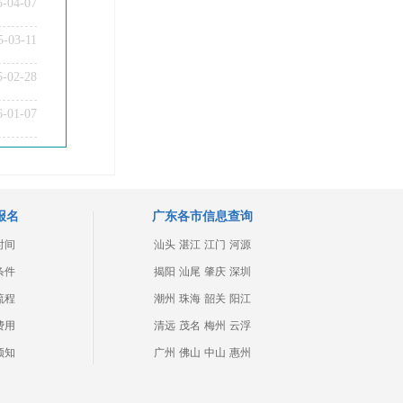
5-04-07
5-03-11
5-02-28
6-01-07
报名
广东各市信息查询
时间
汕头
湛江
江门
河源
条件
揭阳
汕尾
肇庆
深圳
流程
潮州
珠海
韶关
阳江
费用
清远
茂名
梅州
云浮
须知
广州
佛山
中山
惠州