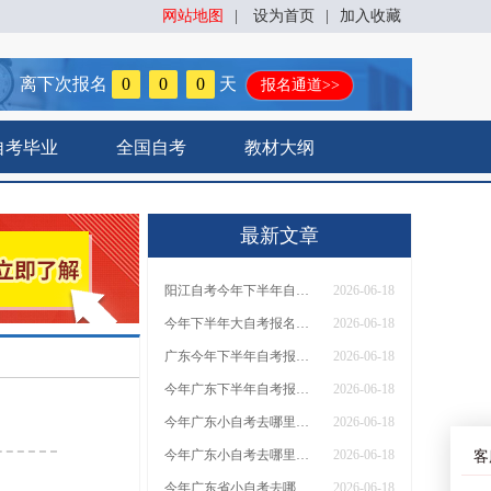
网站地图
|
设为首页
|
加入收藏
离下次报名
0
0
0
天
报名通道>>
自考毕业
全国自考
教材大纲
最新文章
阳江自考今年下半年自考报名时间在几月几号
2026-06-18
今年下半年大自考报名时间 具体安排一览
2026-06-18
广东今年下半年自考报名时间表新鲜出炉！
2026-06-18
今年广东下半年自考报名时间和考试时间【新】
2026-06-18
今年广东小自考去哪里报名（附报考入口）
2026-06-18
今年广东小自考去哪里报名 自己能报名吗
2026-06-18
客
今年广东省小自考去哪报名考试？适合什么人考？
2026-06-18