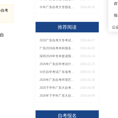
咨
今年广东自考大专报名时间表 全年具体安排
2026-06-18
小自考
报
推荐阅读
公
自
2026广东自考大专考试时间是多少？报名费用是多少？
2026-04-27
广东2026自考本科报名去哪报、怎么报？一文理清报名系统入口+报考步骤+考区选择注意事项！
2026-06-02
深圳2026年专本套读报名官网、学费及报考条件
2026-03-24
2026年广东自学考试什么专业简单？开卷吗？
2026-02-25
10月自学考试广东省考试时间2026年
2026-03-19
2026年广东自考环境艺术设计专科报名材料|报考提示
2026-02-28
2026下半年广东大自考报名时间安排在几月份？什么人适合考？
2026-04-08
2026年下半年广东大自考报名时间确定！附报考条件与适合人群分析
2026-04-09
自考报名