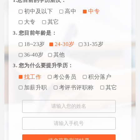
1.您目前的学历层次：
初中及以下
高中
中专
大专
其它
3. 您目前年龄是：
18~23岁
24-30岁
31-35岁
36-40岁
其他
3. 您为什么要提升学历：
找工作
考公务员
积分落户
加薪升职
考评书评职称
其它