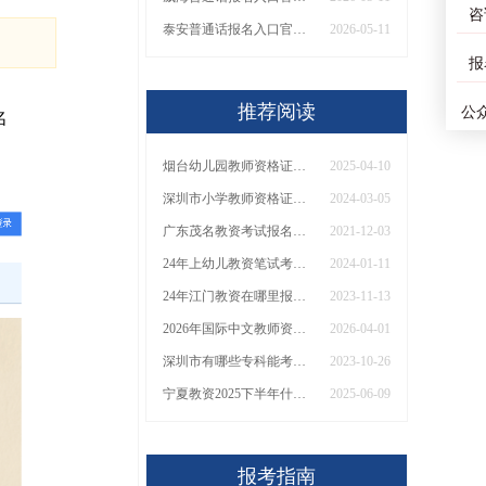
咨
泰安普通话报名入口官网2026（含报名流程、报名时间）
2026-05-11
报
推荐阅读
公
名
烟台幼儿园教师资格证笔试考两门，有《综合素质》和《保教知识与能力》。
2025-04-10
深圳市小学教师资格证怎么考 需要什么条件自考
2024-03-05
广东茂名教资考试报名在几月呢？
2021-12-03
24年上幼儿教资笔试考试内容题型有哪些
2024-01-11
24年江门教资在哪里报考？
2023-11-13
2026年国际中文教师资格证报考条件及报名流程详解！
2026-04-01
深圳市有哪些专科能考教师资格证的专业？
2023-10-26
宁夏教资2025下半年什么时候报名？怎么报名
2025-06-09
报考指南