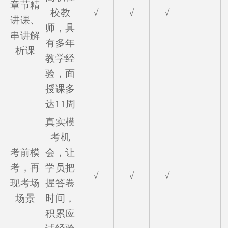
章节精
校教
√
√
√
讲课、
师，具
串讲解
有多年
析课
教学经
验，面
授课多
达11周
真实模
考机
考前模
会，让
考，再
学员把
√
√
√
现考场
握答卷
场景
时间，
积累应