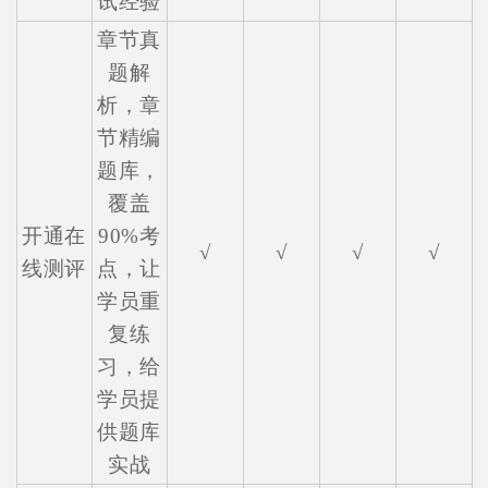
试经验
章节真
题解
析，章
节精编
题库，
覆盖
开通在
90%考
√
√
√
√
线测评
点，让
学员重
复练
习，给
学员提
供题库
实战