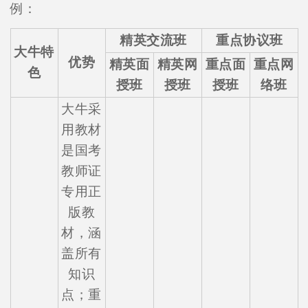
例：
精英交流班
重点协议班
大牛特
优势
精英面
精英网
重点面
重点网
色
授班
授班
授班
络班
大牛采
用教材
是国考
教师证
专用正
版教
材，涵
盖所有
知识
点；重