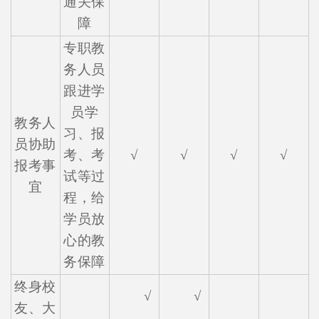
通关保
障
专职教
务人员
跟进学
员学
教务人
习、报
员协助
考、考
√
√
√
√
报考事
试等过
宜
程，给
学员放
心的教
务保障
终身校
√
√
友、大