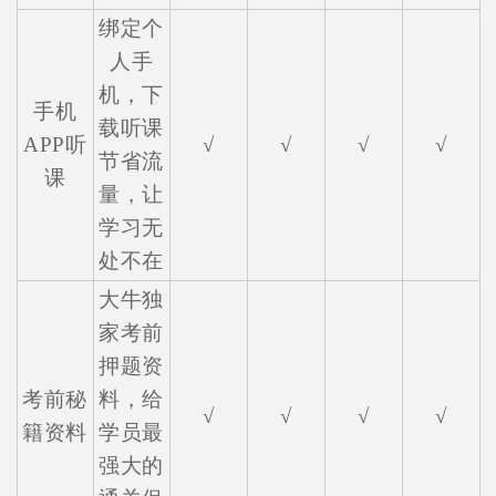
绑定个
人手
机，下
手机
载听课
APP听
√
√
√
√
节省流
课
量，让
学习无
处不在
大牛独
家考前
押题资
考前秘
料，给
√
√
√
√
籍资料
学员最
强大的