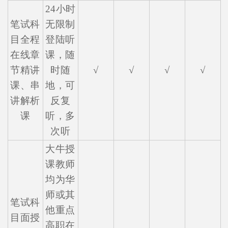
24小时
笔试科
无限制
目全程
登陆听
在线章
课，随
节精讲
时随
√
√
√
√
课、串
地，可
讲解析
反复
课
听，多
次听
大牛授
课教师
均为华
师或其
笔试科
他重点
目面授
高职在