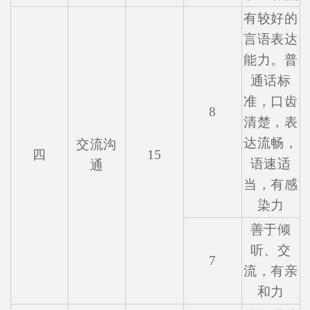
有较好的
言语表达
能力。普
通话标
准，口齿
8
清楚，表
达流畅，
交流沟
四
15
语速适
通
当，有感
染力
善于倾
听、交
7
流，有亲
和力