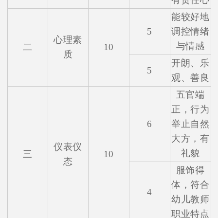
能较好地
5
调控情绪
心理素
与情感
二
10
质
开朗、乐
5
观、善良
五官端
正，行为
6
举止自然
大方，有
仪表仪
礼貌
三
10
态
服饰得
体，符合
4
幼儿教师
职业特点