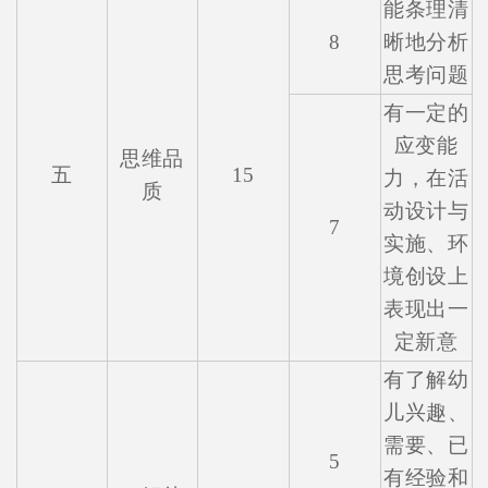
能条理清
8
晰地分析
思考问题
有一定的
应变能
思维品
五
15
力，在活
质
动设计与
7
实施、环
境创设上
表现出一
定新意
有了解幼
儿兴趣、
需要、已
5
有经验和