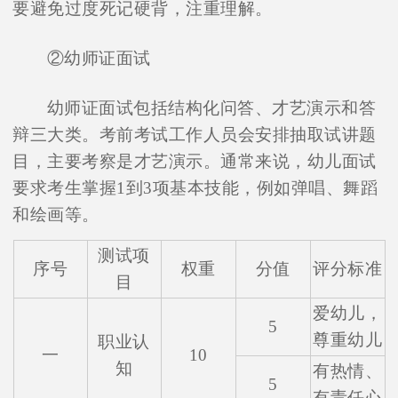
要避免过度死记硬背，注重理解。
②幼师证面试
在线咨询
幼师证面试包括结构化问答、才艺演示和答
辩三大类。考前考试工作人员会安排抽取试讲题
目，主要考察是才艺演示。通常来说，幼儿面试
要求考生掌握1到3项基本技能，例如弹唱、舞蹈
和绘画等。
测试项
序号
权重
分值
评分标准
目
爱幼儿，
5
尊重幼儿
职业认
一
10
知
有热情、
5
有责任心