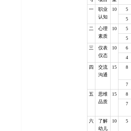
一
职业
10
5
认知
5
二
心理
10
5
素质
5
三
仪表
10
6
仪态
4
四
交流
15
8
沟通
7
五
思维
15
8
品质
7
六
了解
10
5
幼儿