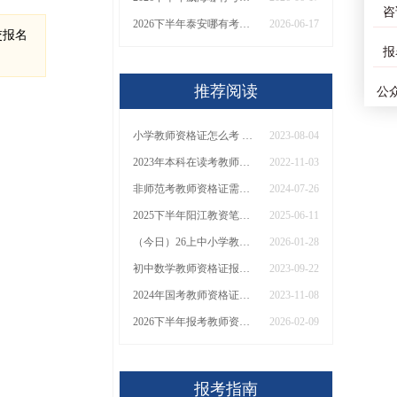
咨
2026下半年泰安哪有考幼师证的？怎么报名
2026-06-17
提交报名
报
推荐阅读
公
小学教师资格证怎么考 什么科目最简单
2023-08-04
2023年本科在读考教师资格证可以吗？
2022-11-03
非师范考教师资格证需要考什么科目？
2024-07-26
2025下半年阳江教资笔试什么时候能报和考试？
2025-06-11
（今日）26上中小学教资准考证打印进行中
2026-01-28
初中数学教师资格证报名条件
2023-09-22
2024年国考教师资格证考试是否有专业限制？
2023-11-08
2026下半年报考教师资格证照片要求几寸？什么格式的？
2026-02-09
报考指南