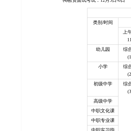
⑷教资面试考试：12月5日-6日
类别/时间
上午9
1
幼儿园
综
(
小学
综
(
初级中学
综
(
高级中学
中职文化课
中职专业课
中职实习指