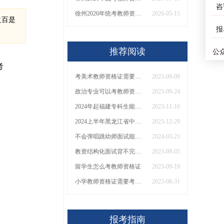
咨
徐州2026年统考教师资格证能直接花钱买吗？
2026-05-15
之百是
报
推荐阅读
公
考
考美术教师资格证需要考哪些科目
2023-09-09
政治专业可以考教师资格证吗
2023-09-24
2024年起福建专科生能不能考教资呢？
2023-11-16
2024上半年黑龙江省中小学教师资格考试（笔试）报名公告
2023-12-29
不会弹唱跳幼师面试能考过吗？2024山东幼儿面试评分表一览
2024-03-23
教资结构化面试背不完是不是要靠临场发挥
2023-09-05
留学生怎么考教师资格证
2023-09-19
小学教师资格证需要考哪些科目
2023-08-31
报考指南