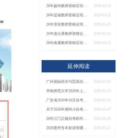
26年扬州教师资格证培训机构哪个好？值得推荐有？
2026-03-25
26年盐城教师资格证培训机构哪个好？值得推荐有？
2026-03-25
26年淮安教师资格证培训机构哪个好？值得推荐有？
2026-03-25
26年连云港教师资格证培训机构哪个好？值得推荐有？
2026-03-25
26年南通教师资格证培训机构哪个好？值得推荐有？
2026-03-25
延伸阅读
广外国际经济与贸易自考本科2026怎么报名？附新生报考指南！
2026-03-05
华南师范大学2026年上半年自学考试《动漫设计》专业（专科）“实践考核”实施方案
2026-03-25
广东省2026年10月自考报考时间是多少？什么专业值得考？
2026-03-25
关于2026年潮州小自考的报名条件的介绍
2026-03-07
26年江门正规自考助学点有哪些 费用|正规性|好评率一览！
2026-01-20
2026惠州专本套读有哪些学校可以报 各院校收费标准一览
2026-04-21