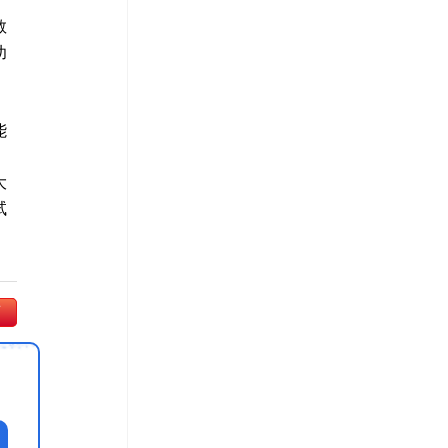
教
幼
能
、
大
试
师