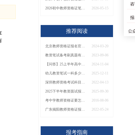
咨
2026初中教师资格证笔试都考什么内容？能花钱买吗
2026-05-15
报
推荐阅读
公
在
有
北京教师资格证报名官网报名入口2024
2024-03-20
教资笔试备考刷真题有用吗
2023-09-06
【问答】25上半年高中教资笔试和面试什么时候考？
2024-11-04
幼儿教资笔试一科多少钱？怎么报考？一文说清！​
2025-12-11
深圳教师资格考试科目要考得多吗？有什么？
2022-04-13
2025下半年教资面试报名时间确定！附报考条件+流程，错过等半年！
2025-09-30
考中学教师资格证要怎么准备
2016-08-06
广东揭阳教师资格证报名条件是什么？
2022-05-24
报考指南