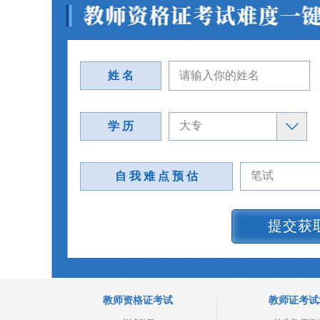
姓 名
学 历
自 我 难 点 预 估
提交获
教师资格证考试
教师证考试