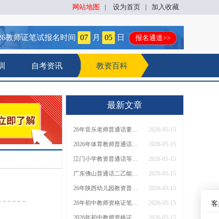
网站地图
|
设为首页
|
加入收藏
26
教师证笔试报名时间
07
月
05
日
报名通道>>
训
自考资讯
教资百科
最新文章
26年音乐老师普通话要求达到几级？入口在哪？
2026-05-15
2026年体育教师普通话考试需要几等？报名时间是啥？
2026-05-15
江门小学教资普通话等级要求及报名流程详解
2026-05-15
广东佛山普通话二乙能考幼儿园教资吗
2026-05-15
26年陕西幼儿园教资普通话需要什么样等级？考哪些内容
2026-05-15
26年初中教师资格证笔试考试科目有哪些题？多久能拿证
2026-05-15
客
2026年初中教师资格证笔试都考什么题型？考几门
2026-05-15