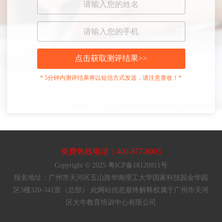
点击获取测评结果>>
* 5分钟内测评结果将以短信方式发送，请注意查收！*
免费热线电话：400-877-8003
Copyright © 2025 粤ICP备18120811号
报名地址：广州市天河区五山路华南理工大学国家科技园金华园
区3楼320-341室（总部） 此网站信息最终解释权属于广州市天河
区大牛教育培训中心有限公司