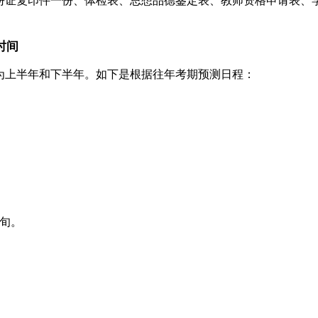
份证复印件一份、体检表、思想品德鉴定表、教师资格申请表、
时间
分为上半年和下半年。如下是根据往年考期预测日程：
旬。