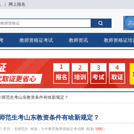
试
|
网上报名
20
考
教师资格证考试
教师资讯
教师资格证培
27非师范生考山东教资条件有啥新规定？
7非师范生考山东教资条件有啥新规定？
:25 栏目：
非师范生
来源：
大牛教育教师资格证考试网
阅读(
1000
)