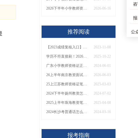
咨
2026下半年小学教师资格证笔试报考条件是什么？官网入口是什么？
2026-06-16
报
推荐阅读
公
是
【2023成绩复核入口】苏州教资考了69分不甘心要去复核吗
2023-11-08
学历不符直接刷！2026年考幼师证最低学历要求一览，看你符合吗？
2025-10-22
广东小学教师资格证正规官网入口2024
2024-06-01
26上半年南京教资面试成绩于6月12日公布！
2026-06-03
25上江苏教师资格证笔试定在3月8日！考试须知一览
2025-03-03
2024下半年扬州教资怎么网上报名（保姆级教程）
2024-07-02
2025上半年珠海教资笔试成绩什么时候出？+快速查分通道
2025-04-08
2024长沙考普通话怎么报名
2024-03-16
报考指南