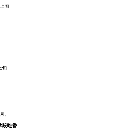
上旬
上旬
月。
学段吃香